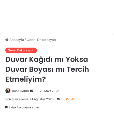
Anasayfa
/
Genel Dekorasyon
Genel Dekorasyon
Duvar Kağıdı mı Yoksa
Duvar Boyası mı Tercih
Etmeliyim?
Buse ÇAKIR
B
23 Mart 2023
i
Son güncelleme: 21 Ağustos 2023
0
843
r
3 dakika okuma süresi
e