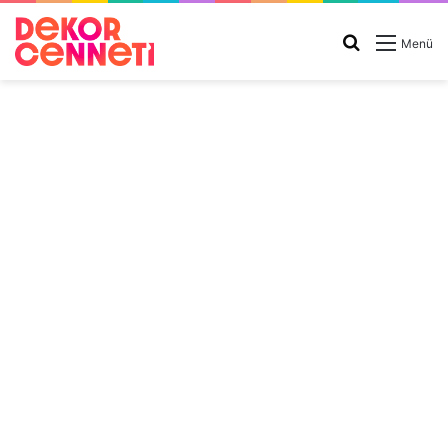
Arama
Menü
yap
...