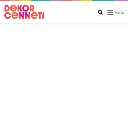
Arama
Menü
yap
...