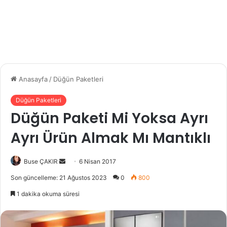
Anasayfa
/
Düğün Paketleri
Düğün Paketleri
Düğün Paketi Mi Yoksa Ayrı
Ayrı Ürün Almak Mı Mantıklı
Buse ÇAKIR
B
6 Nisan 2017
i
Son güncelleme: 21 Ağustos 2023
0
800
r
1 dakika okuma süresi
e
-
p