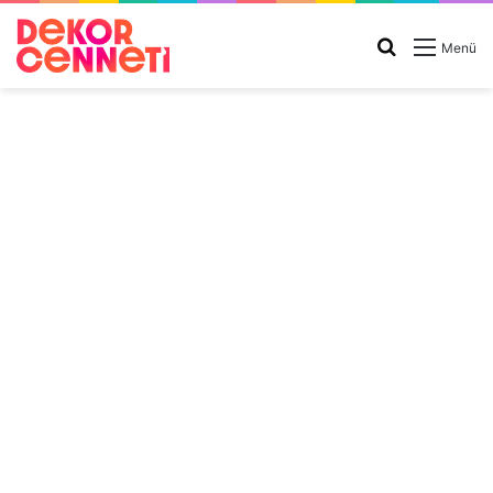
Arama
Menü
yap
...