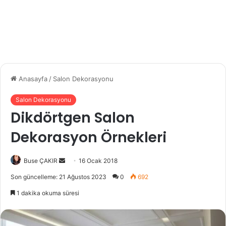
Anasayfa
/
Salon Dekorasyonu
Salon Dekorasyonu
Dikdörtgen Salon
Dekorasyon Örnekleri
Buse ÇAKIR
B
16 Ocak 2018
i
Son güncelleme: 21 Ağustos 2023
0
692
r
1 dakika okuma süresi
e
-
p