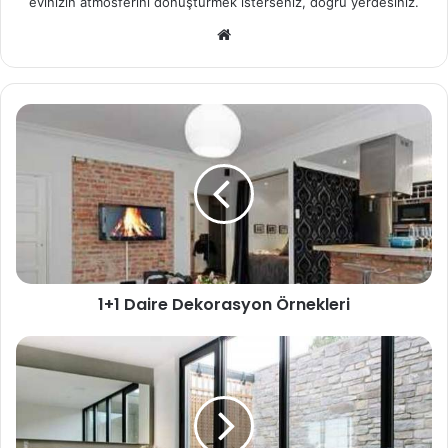
evinizin atmosferini dönüştürmek isterseniz, doğru yerdesiniz.
We
b
sit
esi
1+1 Daire Dekorasyon Örnekleri