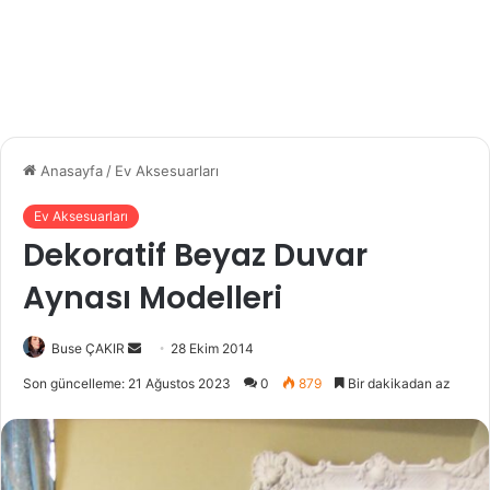
Anasayfa
/
Ev Aksesuarları
Ev Aksesuarları
Dekoratif Beyaz Duvar
Aynası Modelleri
Buse ÇAKIR
B
28 Ekim 2014
i
Son güncelleme: 21 Ağustos 2023
0
879
Bir dakikadan az
r
e
-
p