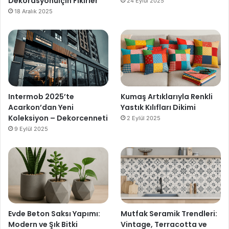
Dekorasyonuİçin Fikirler
24 Eylül 2025
18 Aralık 2025
Intermob 2025’te
Kumaş Artıklarıyla Renkli
Acarkon’dan Yeni
Yastık Kılıfları Dikimi
Koleksiyon – Dekorcenneti
2 Eylül 2025
9 Eylül 2025
Evde Beton Saksı Yapımı:
Mutfak Seramik Trendleri:
Modern ve Şık Bitki
Vintage, Terracotta ve