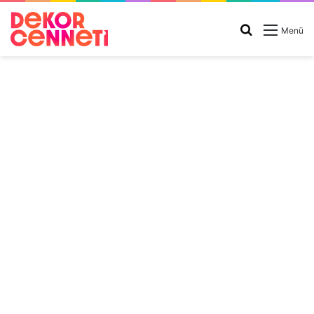
Arama
Menü
yap
...