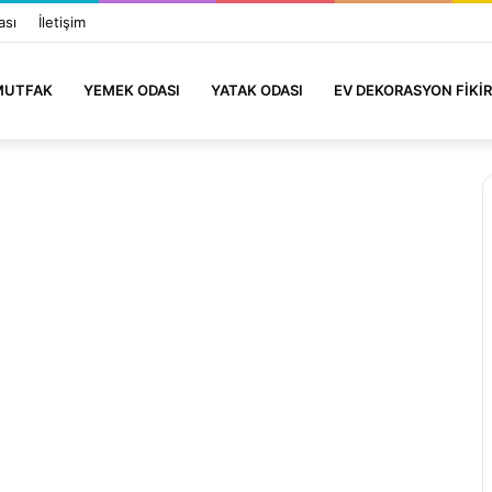
ası
İletişim
MUTFAK
YEMEK ODASI
YATAK ODASI
EV DEKORASYON FIKIR