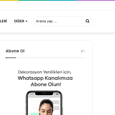
Arama
LERI
DIĞER
yap
Abone Ol
...