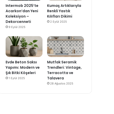
Intermob 2025’te
Kumaş Artıklarıyla
Acarkon’dan Yeni
Renkli Yastık
Koleksiyon –
Kılıfları Dikimi
Dekorcenneti
2 Eylül 2025
9 Eylül 2025
Evde Beton Saksı
Mutfak Seramik
Yapımı: Modern ve
Trendleri: Vintage,
Şık Bitki Köşeleri
Terracotta ve
Talavera
1 Eylül 2025
28 Ağustos 2025