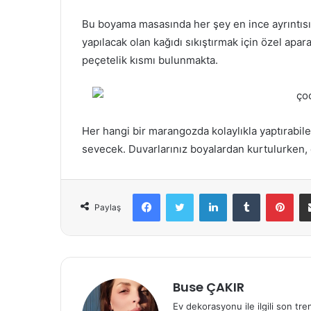
Bu boyama masasında her şey en ince ayrıntı
yapılacak olan kağıdı sıkıştırmak için özel apar
peçetelik kısmı bulunmakta.
Her hangi bir marangozda kolaylıkla yaptırabi
sevecek. Duvarlarınız boyalardan kurtulurken
Facebook
Twitter
LinkedIn
Tumblr
Pinterest
Paylaş
Buse ÇAKIR
Ev dekorasyonu ile ilgili son tre