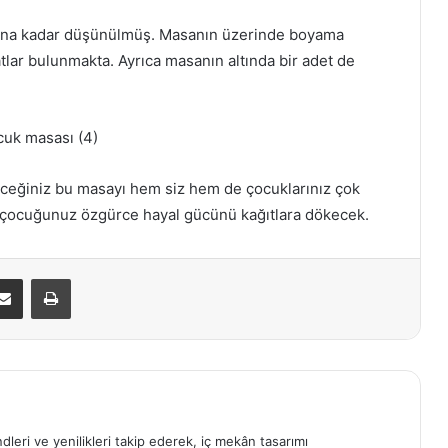
sına kadar düşünülmüş. Masanın üzerinde boyama
atlar bulunmakta. Ayrıca masanın altında bir adet de
leceğiniz bu masayı hem siz hem de çocuklarınız çok
, çocuğunuz özgürce hayal gücünü kağıtlara dökecek.
E-Posta ile paylaş
Yazdır
ndleri ve yenilikleri takip ederek, iç mekân tasarımı