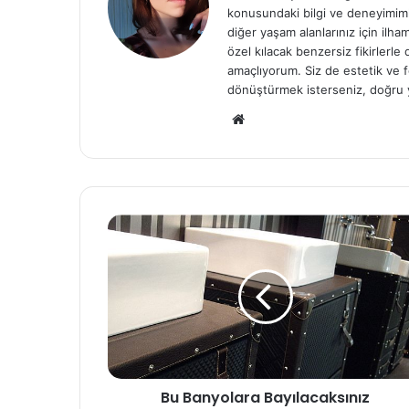
konusundaki bilgi ve deneyimiml
diğer yaşam alanlarınız için ilh
özel kılacak benzersiz fikirlerl
amaçlıyorum. Siz de estetik ve f
dönüştürmek isterseniz, doğru 
We
b
sit
esi
Bu Banyolara Bayılacaksınız