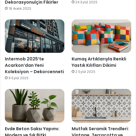
Dekorasyonuİçin Fikirler
24 Eylül 2025
18 Aralık 2025
Intermob 2025’te
Kumaş Artıklarıyla Renkli
Acarkon’dan Yeni
Yastık Kılıfları Dikimi
Koleksiyon – Dekorcenneti
2 Eylül 2025
9 Eylül 2025
Evde Beton Saksı Yapımı:
Mutfak Seramik Trendleri:
Modern ve Şık Bitki
Vintage, Terracotta ve