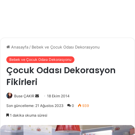
Anasayfa
/
Bebek ve Çocuk Odası Dekorasyonu
Bebek ve Çocuk Odası Dekorasyonu
Çocuk Odası Dekorasyon
Fikirleri
Buse ÇAKIR
B
18 Ekim 2014
i
Son güncelleme: 21 Ağustos 2023
0
939
r
1 dakika okuma süresi
e
-
p