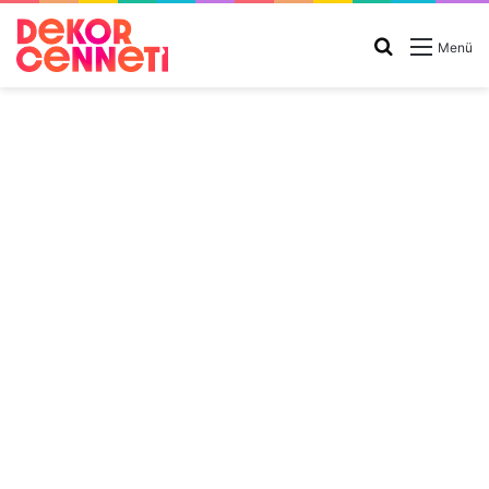
Arama
Menü
yap
...