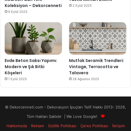
Koleksiyon – Dekorcenneti
2 Eylül 2025
9 Eylül 2025
Evde Beton Saksı Yapımı:
Mutfak Seramik Trendleri:
Modern ve Şık Bitki
Vintage, Terracotta ve
Köşeleri
Talavera
1 Eylül 2025
28 Ağustos 2025
© Dekorcenneti.com - Dekorasyon İpuçları Telif Hakkı 2013- 2026,
Tüm Hakları Saklıdır | We Love Google!
Hakkımızda
Reklam
Gizlilik Politikası
Çerez Politikası
İletişim