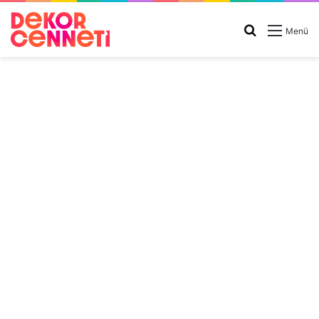
Arama
Menü
yap
...