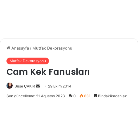
Anasayfa
/
Mutfak Dekorasyonu
Mutfak Dekorasyonu
Cam Kek Fanusları
Buse ÇAKIR
B
29 Ekim 2014
i
Son güncelleme: 21 Ağustos 2023
0
831
Bir dakikadan az
r
e
-
p
o
s