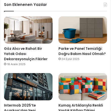
Son Eklenenen Yazılar
Göz Alıcı ve Rahat Bir
Parke ve Panel Temizliği:
Yatak Odası
Doğru Bakım Nasıl Olmalı?
Dekorasyonuİçin Fikirler
24 Eylül 2025
18 Aralık 2025
Intermob 2025’te
Kumaş Artıklarıyla Renkli
Acarkon’dan Yeni
Yastık Kılıfları Dikimi