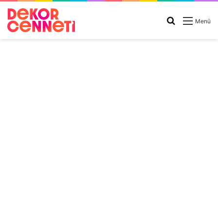
Arama
Menü
yap
...