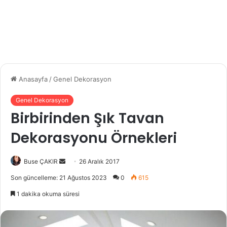
Anasayfa
/
Genel Dekorasyon
Genel Dekorasyon
Birbirinden Şık Tavan
Dekorasyonu Örnekleri
Buse ÇAKIR
B
26 Aralık 2017
i
Son güncelleme: 21 Ağustos 2023
0
615
r
1 dakika okuma süresi
e
-
p