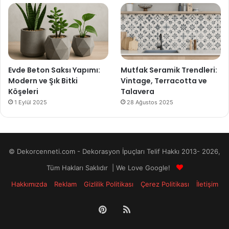
Evde Beton Saksı Yapımı:
Mutfak Seramik Trendleri:
Modern ve Şık Bitki
Vintage, Terracotta ve
Köşeleri
Talavera
1 Eylül 2025
28 Ağustos 2025
© Dekorcenneti.com - Dekorasyon İpuçları Telif Hakkı 2013- 2026,
Tüm Hakları Saklıdır | We Love Google!
Hakkımızda
Reklam
Gizlilik Politikası
Çerez Politikası
İletişim
Pinterest
RSS