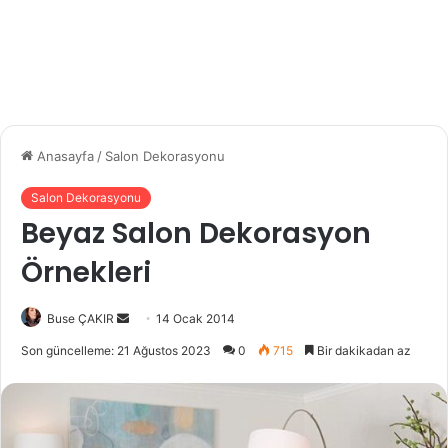
Anasayfa
/
Salon Dekorasyonu
Salon Dekorasyonu
Beyaz Salon Dekorasyon
Örnekleri
Buse ÇAKIR
B
14 Ocak 2014
i
Son güncelleme: 21 Ağustos 2023
0
715
Bir dakikadan az
r
e
-
p