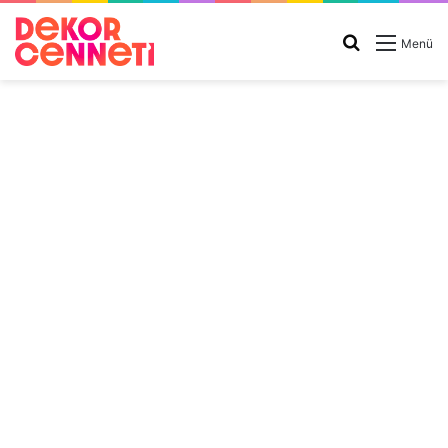
Arama
Menü
yap
...