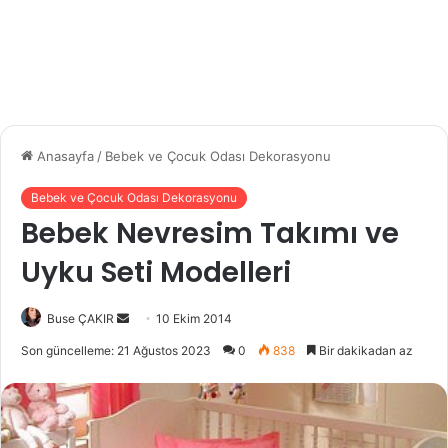
Anasayfa
/
Bebek ve Çocuk Odası Dekorasyonu
Bebek ve Çocuk Odası Dekorasyonu
Bebek Nevresim Takımı ve
Uyku Seti Modelleri
Buse ÇAKIR
B
10 Ekim 2014
i
Son güncelleme: 21 Ağustos 2023
0
838
Bir dakikadan az
r
e
-
p