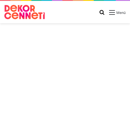
Arama
Menü
yap
...