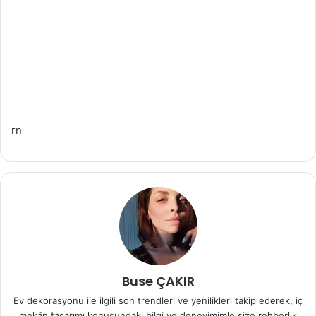
rn
Buse ÇAKIR
Ev dekorasyonu ile ilgili son trendleri ve yenilikleri takip ederek, iç
mekân tasarımı konusundaki bilgi ve deneyimimle size rehberlik