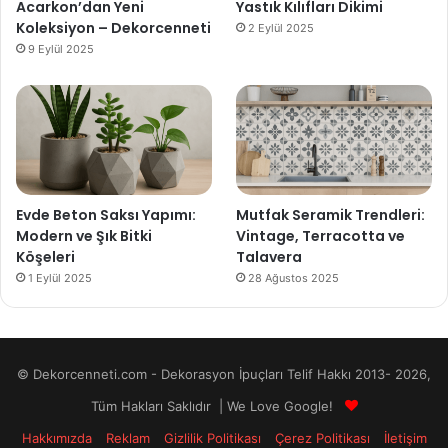
Acarkon’dan Yeni
Yastık Kılıfları Dikimi
Koleksiyon – Dekorcenneti
2 Eylül 2025
9 Eylül 2025
Evde Beton Saksı Yapımı:
Mutfak Seramik Trendleri:
Modern ve Şık Bitki
Vintage, Terracotta ve
Köşeleri
Talavera
1 Eylül 2025
28 Ağustos 2025
© Dekorcenneti.com - Dekorasyon İpuçları Telif Hakkı 2013- 2026,
Tüm Hakları Saklıdır | We Love Google!
Hakkımızda
Reklam
Gizlilik Politikası
Çerez Politikası
İletişim