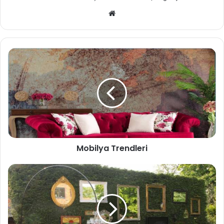
We
b
sit
esi
Mobilya Trendleri