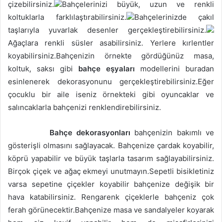
çizebilirsiniz.
Bahçelerinizi büyük, uzun ve renkli
koltuklarla farklılaştırabilirsiniz.
Bahçelerinizde çakıl
taşlarıyla yuvarlak desenler gerçekleştirebilirsiniz.
Ağaçlara renkli süsler asabilirsiniz. Yerlere kırlentler
koyabilirsiniz.Bahçenizin örnekte gördüğünüz masa,
koltuk, saksı gibi
bahçe eşyaları
modellerini buradan
esinlenerek dekorasyonunu gerçekleştirebilirsiniz.Eğer
çocuklu bir aile iseniz örnekteki gibi oyuncaklar ve
salıncaklarla bahçenizi renklendirebilirsiniz.
Bahçe dekorasyonları
bahçenizin bakımlı ve
gösterişli olmasını sağlayacak. Bahçenize çardak koyabilir,
köprü yapabilir ve büyük taşlarla tasarım sağlayabilirsiniz.
Birçok çiçek ve ağaç ekmeyi unutmayın.Sepetli bisikletiniz
varsa sepetine çiçekler koyabilir bahçenize değişik bir
hava katabilirsiniz. Rengarenk çiçeklerle bahçeniz çok
ferah görünecektir.Bahçenize masa ve sandalyeler koyarak