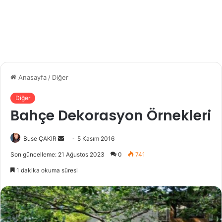
Anasayfa
/
Diğer
Diğer
Bahçe Dekorasyon Örnekleri
Buse ÇAKIR
B
5 Kasım 2016
i
Son güncelleme: 21 Ağustos 2023
0
741
r
1 dakika okuma süresi
e
-
p
o
s