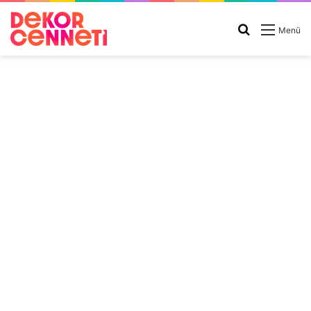
Arama
Menü
yap
...